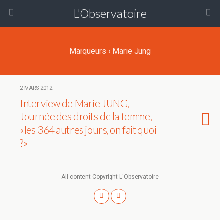
L'Observatoire
Marqueurs › Marie Jung
2 MARS 2012
Interview de Marie JUNG,
Journée des droits de la femme,
«les 364 autres jours, on fait quoi
?»
All content Copyright L'Observatoire