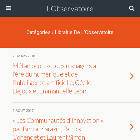
L'Observatoire
Catégories ›
Librairie De L’Observatoire
23 MARS 2018
Métamorphose des managers à
l’ère du numérique et de
l’intelligence artificielle, Cécile
Dejoux et Emmanuelle Léon
9 AOÛT 2017
« Les Communautés d’Innovation »
par Benoit Sarazin, Patrick
Cohendet et Laurent Simon