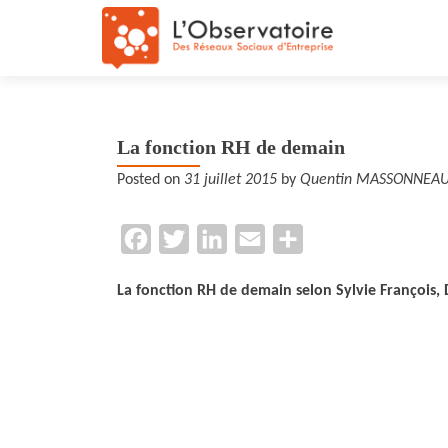
La fonction RH de demain
Posted on
31 juillet 2015
by
Quentin MASSONNEA
F
T
L
E
P
a
w
i
m
a
La fonction RH de demain selon Sylvie François
c
i
n
a
r
e
t
k
i
t
b
t
e
l
a
o
e
d
g
o
r
I
e