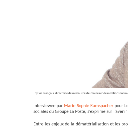
k
n
r
Sylvie François, directrice des ressources humaines et des relations socia
Interviewée par
Marie-Sophie Ramspacher
pour Le
sociales du Groupe La Poste, s’exprime sur l’avenir
Entre les enjeux de la dématérialisation et les pr