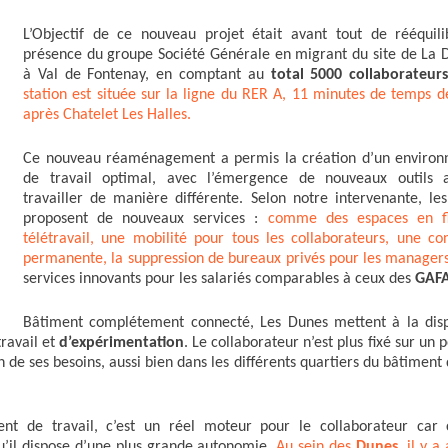
L’Objectif de ce nouveau projet était avant tout de rééquili
présence du groupe Société Générale en migrant du site de La 
à Val de Fontenay, en comptant au
total 5000 collaborateur
station est située sur la ligne du RER A, 11 minutes de temps de
après Chatelet Les Halles.
Ce nouveau réaménagement a permis la création d’un enviro
de travail optimal, avec l’émergence de nouveaux outils 
travailler de manière différente. Selon notre intervenante, le
proposent de nouveaux services :
comme des espaces en fl
télétravail, une mobilité pour tous les collaborateurs, une co
permanente, la suppression de bureaux privés pour les manager
services innovants pour les salariés comparables à ceux des
GAFA
Bâtiment complétement connecté, Les Dunes mettent à la disp
ravail et
d’expérimentation
. Le collaborateur n’est plus fixé sur un 
ion de ses besoins, aussi bien dans les différents quartiers du bâtiment
nt de travail, c’est un réel moteur pour le collaborateur car 
u’il dispose d’une plus grande autonomie.
Au sein des
Dunes,
il y a 