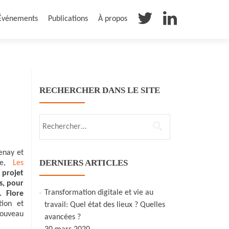
Événements
Publications
À propos
RECHERCHER DANS LE SITE
Rechercher :
enay et
DERNIERS ARTICLES
le,
Les
 projet
s, pour
Transformation digitale et vie au
n.
Flore
tion et
travail: Quel état des lieux ? Quelles
nouveau
avancées ?