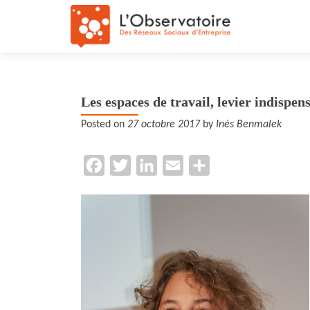
Les espaces de travail, levier indispe
Posted on
27 octobre 2017
by
Inès Benmalek
F
T
L
E
P
a
w
i
m
a
c
i
n
a
r
e
t
k
i
t
b
t
e
l
a
o
e
d
g
o
r
I
e