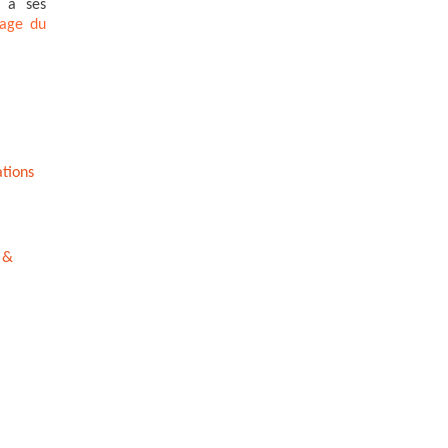
s à ses
mage du
ations
 &