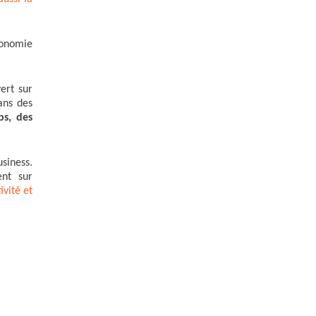
utonomie
ert sur
ans des
ps, des
siness.
ent sur
ivité et