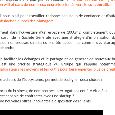
s en wifi et dans de nombreux endroits orientés vers le
collaboratif.
 qui nous plait pour travailler redonne beaucoup de confiance et d’a
atisfaction auprès des Managers.
ement dans l’ouverture d’un espace de 1000m2, complétement ouv
u cœur de la Société Générale avec une stratégie d’implantation d
e, de nombreuses structures ont été accueillies comme
des startu
echerche.
de faciliter les échanges et le partage et de générer de nouveaux bu
e est une priorité stratégique du Groupe qui s’appuie notamm
llaborateurs les moyens et les outils pour faire émerger plus de créat
es acteurs de l’écosystème, permet de souligner deux choses :
 corps du business, de nombreuses interrogations ont été étudiées
t capable de contracter avec une startup ?
e nouvelles offres innovantes à disposition des clients.