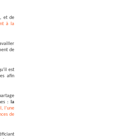
, et de
nt à la
vailler
ement de
u’il est
es afin
partage
nes :
la
l, l’une
nces de
ficiant