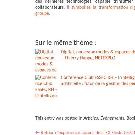
des dernières technologies, capable d’insuffle
collaborateurs.
Il symbolise la transformation di
groupe.
Sur le même thème :
Digital, nouveaux modes & espaces de
– Thierry Happe, NETEXPLO
Conférence Club ESSEC RH – L’intelli
artificielle : futur de la gestion des p
This entry was posted in
Articles
,
Événements
. Bo
Post
←
Retour d’expérience autour des LEX Flesk Desk, 