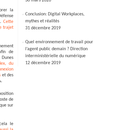
30 mars 2020
brer la
Conclusion: Digital Workplaces,
Défense
mythes et réalités
s
.
Cette
 trajet
31 décembre 2019
Quel environnement de travail pour
nnement
l’agent public demain ? Direction
afin de
interministérielle du numérique
s Dunes
12 décembre 2019
ex, du
nnexion
s
et des
.
osition
poste de
 que sur
cela le
aussi la