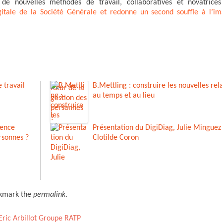
r de nouvelles méthodes de travail, collaboratives et novatrice
gitale de la Société Générale et redonne un second souffle à l’i
 travail
B.Mettling : construire les nouvelles rel
au temps et au lieu
gence
Présentation du DigiDiag, Julie Minguez
ersonnes ?
Clotilde Coron
okmark the
permalink
.
Eric Arbillot Groupe RATP