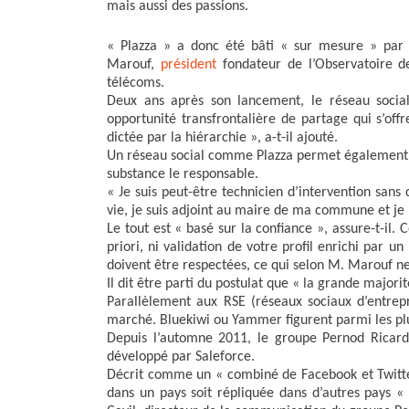
k
n
r
mais aussi des passions.
« Plazza » a donc été bâti « sur mesure » par 
Marouf,
président
fondateur de l’Observatoire d
télécoms.
Deux ans après son lancement, le réseau social
opportunité transfrontalière de partage qui s’off
dictée par la hiérarchie », a-t-il ajouté.
Un réseau social comme Plazza permet également de 
substance le responsable.
« Je suis peut-être technicien d’intervention sa
vie, je suis adjoint au maire de ma commune et je 
Le tout est « basé sur la confiance », assure-t-il.
priori, ni validation de votre profil enrichi par u
doivent être respectées, ce qui selon M. Marouf 
Il dit être parti du postulat que « la grande majori
Parallèlement aux RSE (réseaux sociaux d’entrepr
marché. Bluekiwi ou Yammer figurent parmi les pl
Depuis l’automne 2011, le groupe Pernod Ricard, s
développé par Saleforce.
Décrit comme un « combiné de Facebook et Twitt
dans un pays soit répliquée dans d’autres pays « s