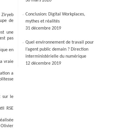
30 mars 2020
Conclusion: Digital Workplaces,
 Ziryeb
oupe de
mythes et réalités
31 décembre 2019
est une
est pas
Quel environnement de travail pour
l’agent public demain ? Direction
ique en
interministérielle du numérique
a vraie
12 décembre 2019
ration a
olitesse
 sur le
til RSE
éalisée
Olivier