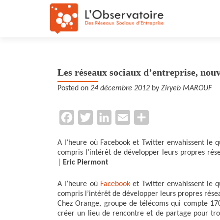
Les réseaux sociaux d’entreprise, nouv
Posted on
24 décembre 2012
by
Ziryeb MAROUF
F
T
L
E
P
a
w
i
m
a
A l’heure où Facebook et Twitter envahissent le qu
c
i
n
a
r
compris l’intérêt de développer leurs propres rés
e
t
k
i
t
|
Eric Piermont
b
t
e
l
a
A l’heure où
Facebook
et Twitter envahissent le qu
o
e
d
g
compris l’intérêt de développer leurs propres rése
Chez Orange, groupe de télécoms qui compte 170.0
o
r
I
e
créer un lieu de rencontre et de partage pour tr