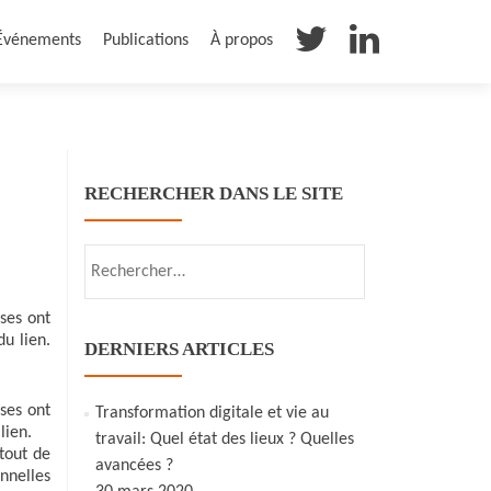
Événements
Publications
À propos
RECHERCHER DANS LE SITE
Rechercher :
ises ont
u lien.
DERNIERS ARTICLES
ises ont
Transformation digitale et vie au
lien.
travail: Quel état des lieux ? Quelles
tout de
avancées ?
nnelles