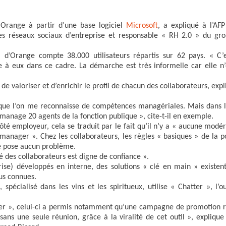
Orange à partir d’une base logiciel
Microsoft
, a expliqué à l’AFP
es réseaux sociaux d’entreprise et responsable « RH 2.0 » du gr
 d’Orange compte 38.000 utilisateurs répartis sur 62 pays. « C’
re à eux dans ce cadre. La démarche est très informelle car elle n’
valoriser et d’enrichir le profil de chacun des collaborateurs, expl
ns que l’on me reconnaisse de compétences managériales. Mais dans l
manage 20 agents de la fonction publique », cite-t-il en exemple.
 Côté employeur, cela se traduit par le fait qu’il n’y a « aucune modé
n manager ». Chez les collaborateurs, les règles « basiques » de la p
ne pose aucun problème.
té des collaborateurs est digne de confiance ».
ise) développés en interne, des solutions « clé en main » existent
us connues.
pécialisé dans les vins et les spiritueux, utilise « Chatter », l’ou
er », celui-ci a permis notamment qu’une campagne de promotion r
ans une seule réunion, grâce à la viralité de cet outil », explique 