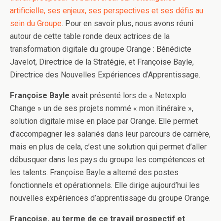
artificielle, ses enjeux, ses perspectives et ses défis au
b
t
e
l
a
sein du Groupe
. Pour en savoir plus, nous avons réuni
o
e
d
g
autour de cette table ronde deux actrices de la
o
r
I
e
transformation digitale du groupe Orange : Bénédicte
k
n
r
Javelot, Directrice de la Stratégie, et Françoise Bayle,
Directrice des Nouvelles Expériences d’Apprentissage.
Françoise Bayle
avait présenté lors de « Netexplo
Change » un de ses projets nommé « mon itinéraire »,
solution digitale mise en place par Orange. Elle permet
d’accompagner les salariés dans leur parcours de carrière,
mais en plus de cela, c’est une solution qui permet d’aller
débusquer dans les pays du groupe les compétences et
les talents. Françoise Bayle a alterné des postes
fonctionnels et opérationnels. Elle dirige aujourd’hui les
nouvelles expériences d’apprentissage du groupe Orange.
Françoise, au terme de ce travail prospectif et