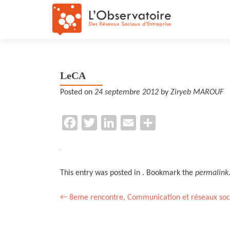
LeCA
Posted on
24 septembre 2012
by
Ziryeb MAROUF
F
T
L
E
P
a
w
i
m
a
c
i
n
a
r
e
t
k
i
t
This entry was posted in . Bookmark the
permalink
b
t
e
l
a
Post
←
8eme rencontre, Communication et réseaux sociau
o
e
d
g
navigation
o
r
I
e