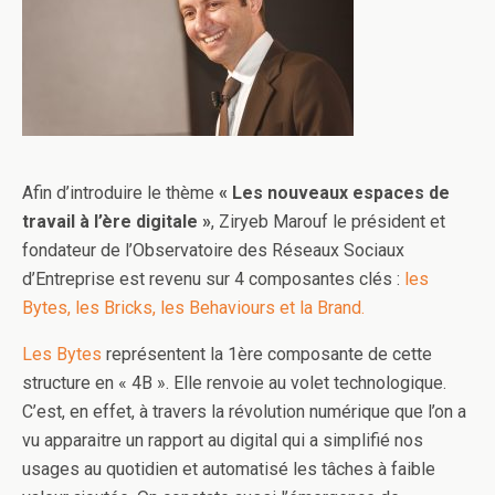
o
e
d
g
o
r
I
e
k
n
r
Afin d’introduire le thème
« Les nouveaux espaces de
travail à l’ère digitale »
, Ziryeb Marouf le président et
fondateur de l’Observatoire des Réseaux Sociaux
d’Entreprise est revenu sur 4 composantes clés :
les
Bytes, les Bricks, les Behaviours et la Brand.
Les Bytes
représentent la 1ère composante de cette
structure en « 4B ». Elle renvoie au volet technologique.
C’est, en effet, à travers la révolution numérique que l’on a
vu apparaitre un rapport au digital qui a simplifié nos
usages au quotidien et automatisé les tâches à faible