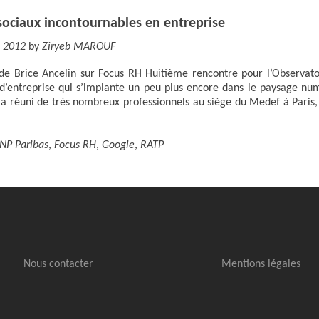
sociaux incontournables en entreprise
n 2012
by
Ziryeb MAROUF
 de Brice Ancelin sur Focus RH Huitième rencontre pour l’Observato
d’entreprise qui s’implante un peu plus encore dans le paysage nu
re a réuni de très nombreux professionnels au siège du Medef à Paris
NP Paribas
,
Focus RH
,
Google
,
RATP
Nous contacter
Mentions légales