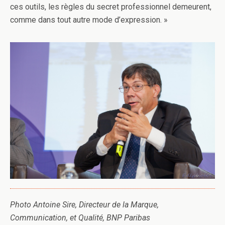
o
r
I
e
ces outils, les règles du secret professionnel demeurent,
comme dans tout autre mode d’expression. »
k
n
r
Photo Antoine Sire, Directeur de la Marque,
Communication, et Qualité, BNP Paribas