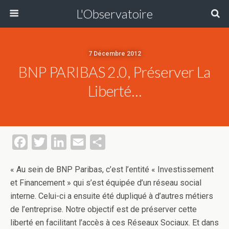
L'Observatoire
7 Décembre 2012
BNP PARIBAS 2.0, Préserver La
Liberté…
F
T
L
E
P
a
w
i
m
a
« Au sein de BNP Paribas, c’est l’entité « Investissement
c
i
n
a
r
et Financement » qui s’est équipée d’un réseau social
e
t
k
i
t
interne. Celui-ci a ensuite été dupliqué à d’autres métiers
b
t
e
l
a
de l’entreprise. Notre objectif est de préserver cette
o
e
d
g
liberté en facilitant l’accès à ces Réseaux Sociaux. Et dans