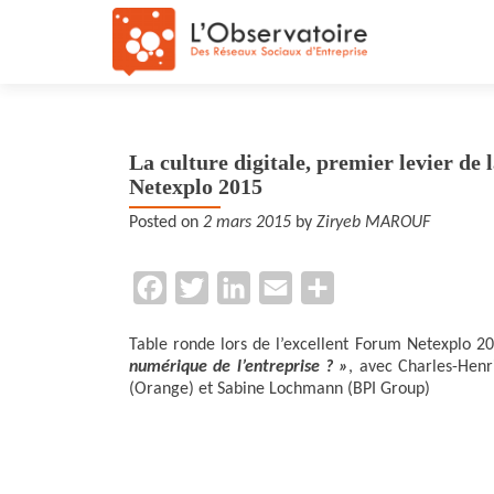
La culture digitale, premier levier de
Netexplo 2015
Posted on
2 mars 2015
by
Ziryeb MAROUF
F
T
L
E
P
a
w
i
m
a
Table ronde lors de l’excellent Forum Netexplo 2
c
i
n
a
r
numérique de l’entreprise ? »
, avec Charles-Henri
e
t
k
i
t
(Orange) et Sabine Lochmann (BPI Group)
b
t
e
l
a
o
e
d
g
o
r
I
e