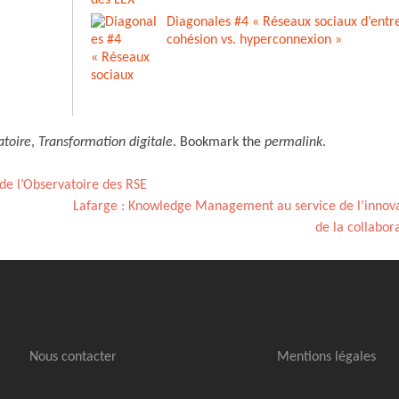
Diagonales #4 « Réseaux sociaux d’entre
cohésion vs. hyperconnexion »
atoire
,
Transformation digitale
. Bookmark the
permalink
.
 de l’Observatoire des RSE
Lafarge : Knowledge Management au service de l’innova
de la collabor
Nous contacter
Mentions légales