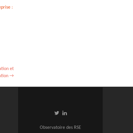
prise :
tion et
ation
→
Observatoire des RSE