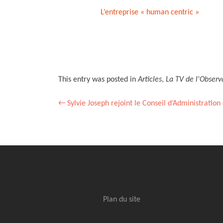
L’entreprise « human centric »
This entry was posted in
Articles
,
La TV de l'Observ
Post
←
Sylvie Joseph rejoint le Conseil d’Administration
navigation
Plan du site