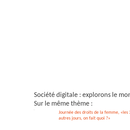
k
n
r
Société digitale : explorons le mo
Sur le même thème :
Journée des droits de la femme, «les
autres jours, on fait quoi ?»