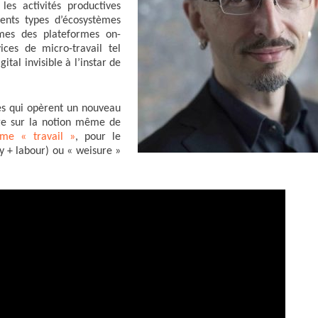
les activités productives
rents types d’écosystèmes
èmes des plateformes on-
es de micro-travail tel
tal invisible à l’instar de
es qui opèrent un nouveau
roge sur la notion même de
erme « travail »
, pour le
y + labour) ou « weisure »