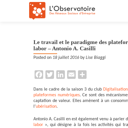
Le travail et le paradigme des platefor
labor – Antonio A. Casilli
Posted on
18 juillet 2016
by
Lise Biaggi
F
T
L
E
P
a
w
i
m
a
Dans le cadre de la saison 3 du club
Digitalisatio
c
i
n
a
r
plateformes numériques
. Ce sont des mécanism
e
t
k
i
t
captation de valeur. Elles amènent à un consomm
l’
ubérisation
.
b
t
e
l
a
o
e
d
g
Antonio A. Casilli en est également venu à parler
labor
», qui désigne à la fois les activités qui tr
o
r
I
e