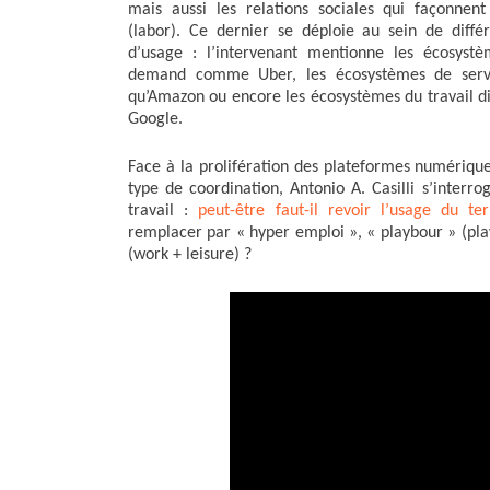
mais aussi les relations sociales qui façonnent 
k
n
r
(labor). Ce dernier se déploie au sein de diffé
d’usage : l’intervenant mentionne les écosyst
demand comme Uber, les écosystèmes de servic
qu’Amazon ou encore les écosystèmes du travail digi
Google.
Face à la prolifération des plateformes numériqu
type de coordination, Antonio A. Casilli s’inter
travail :
peut-être faut-il revoir l’usage du t
remplacer par « hyper emploi », « playbour » (pla
(work + leisure) ?