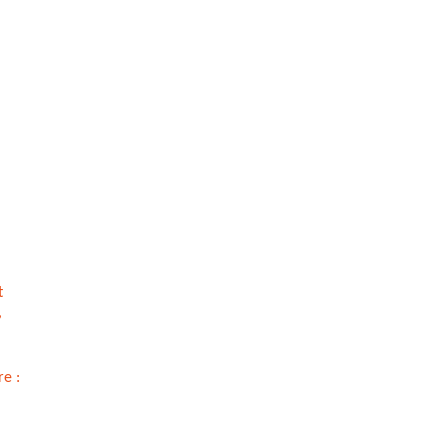
t
,
e :