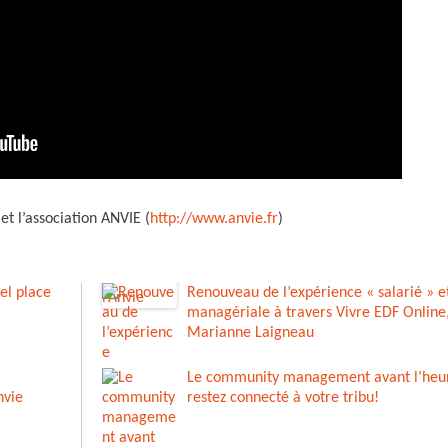
 et l’association ANVIE (
http://www.anvie.fr
)
uel place
Renouveau de l’expérience « salarié » e
managériale à travers Vivre EDF Online
Marianne Laigneau
Le community management avant l’heur
nvie
restez connecté à votre tribu!