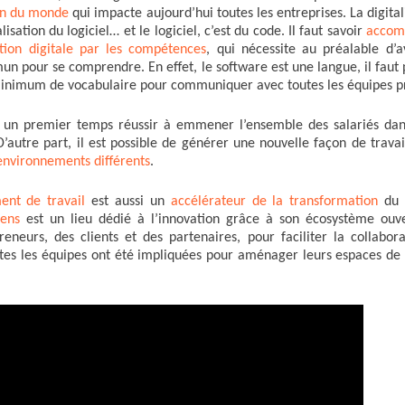
ion du monde
qui impacte aujourd’hui toutes les entreprises. La digital
lisation du logiciel… et le logiciel, c’est du code. Il faut savoir
accom
tion digitale par les compétences
, qui nécessite au préalable d’a
n pour se comprendre. En effet, le software est une langue, il faut 
inimum de vocabulaire pour communiquer avec toutes les équipes pr
ns un premier temps réussir à emmener l’ensemble des salariés dan
D’autre part, il est possible de générer une nouvelle façon de travai
environnements différents
.
ent de travail
est aussi un
accélérateur de la transformation
du 
ens
est un lieu dédié à l’innovation grâce à son écosystème ouve
reneurs, des clients et des partenaires, pour faciliter la collabora
utes les équipes ont été impliquées pour aménager leurs espaces de t