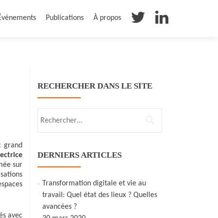
Événements
Publications
À propos
RECHERCHER DANS LE SITE
Rechercher :
c grand
DERNIERS ARTICLES
ectrice
mée sur
isations
Transformation digitale et vie au
espaces
travail: Quel état des lieux ? Quelles
avancées ?
és avec