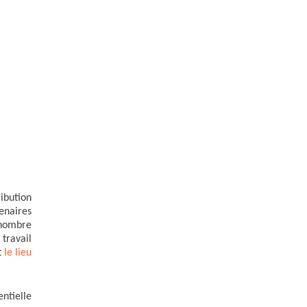
ibution
enaires
 nombre
travail
t
le lieu
entielle