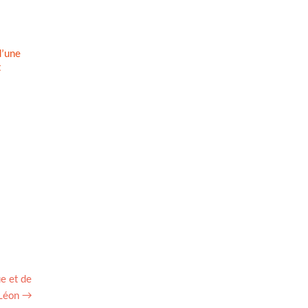
d’une
t
e et de
 Léon
→