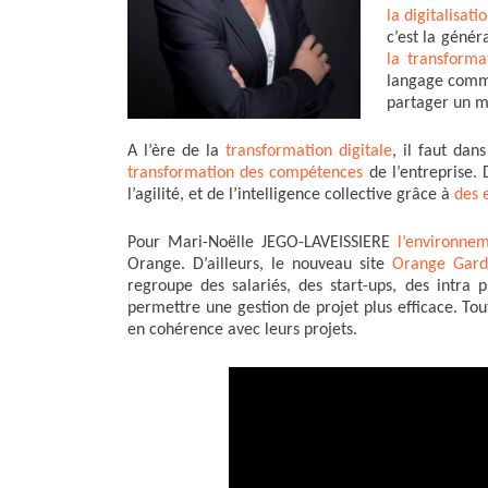
k
n
r
la digitalisat
c’est la généra
la transforma
langage commu
partager un m
A l’ère de la
transformation digitale
, il faut da
transformation des compétences
de l’entreprise. 
l’agilité, et de l’intelligence collective grâce à
des 
Pour Mari-Noëlle JEGO-LAVEISSIERE
l’environnem
Orange. D’ailleurs, le nouveau site
Orange Gard
regroupe des salariés, des start-ups, des intra p
permettre une gestion de projet plus efficace. To
en cohérence avec leurs projets.