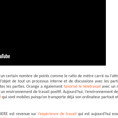
 un certain nombre de points comme le ratio de mètre carré ou l’attr
l’objet de tout un processus interne et de discussions avec les part
utes les parties. Orange a également
favorisé le télétravail
avec un
n environnement de travail positif. Aujourd’hui, l’environnement de 
il
qui sont mobiles puisqu’on transporte déjà son ordinateur partout e
SIERE est revenue sur
l’expérience de travail
qui est aujourd’hui ess