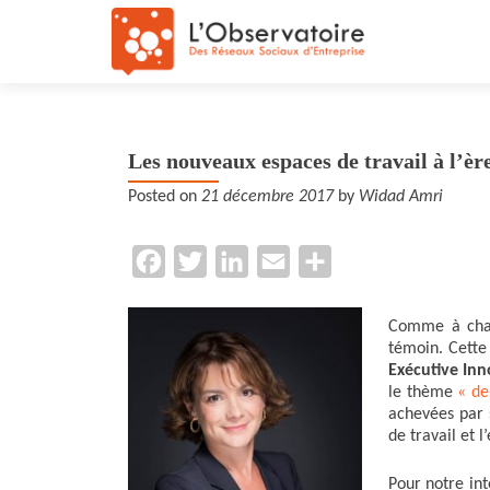
Les nouveaux espaces de travail à l’è
Posted on
21 décembre 2017
by
Widad Amri
F
T
L
E
P
a
w
i
m
a
c
i
n
a
r
Comme à chaq
témoin. Cett
e
t
k
i
t
Exécutive In
b
t
e
l
a
le thème
« des
achevées par 
o
e
d
g
de travail et 
o
r
I
e
Pour notre in