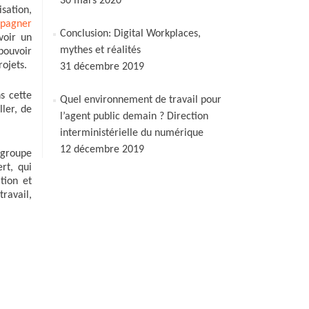
30 mars 2020
isation,
pagner
Conclusion: Digital Workplaces,
voir un
mythes et réalités
pouvoir
ojets.
31 décembre 2019
s cette
Quel environnement de travail pour
ller, de
l’agent public demain ? Direction
interministérielle du numérique
12 décembre 2019
groupe
rt, qui
tion et
ravail,