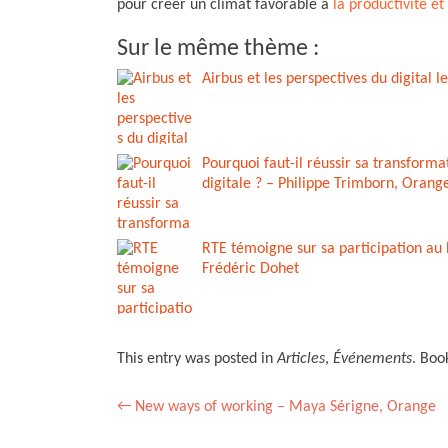
pour créer un climat favorable à
la productivité et
Sur le même thème :
Airbus et les perspectives du digital l
Pourquoi faut-il réussir sa transforma
digitale ? – Philippe Trimborn, Orang
RTE témoigne sur sa participation au 
Frédéric Dohet
This entry was posted in
Articles
,
Événements
. Bo
Post
←
New ways of working – Maya Sérigne, Orange
navigation