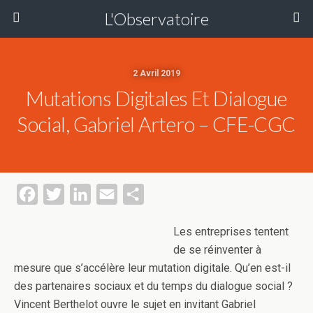
L'Observatoire
2 Avril 2019
Mutations Digitales Et Dialogue
Social, Gabriel Artero – CFE-CGC
F
T
L
E
P
a
w
i
m
a
Les entreprises tentent
c
i
n
a
r
de se réinventer à
e
t
k
i
t
mesure que s’accélère leur mutation digitale. Qu’en est-il
b
t
e
l
a
des partenaires sociaux et du temps du dialogue social ?
o
e
d
g
Vincent Berthelot ouvre le sujet en invitant Gabriel