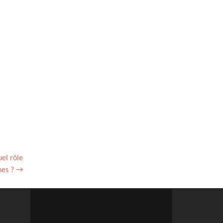
uel rôle
nes ?
→