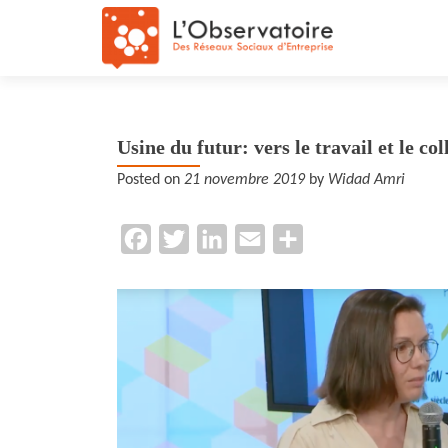
Usine du futur: vers le travail et le c
Posted on
21 novembre 2019
by
Widad Amri
F
T
L
E
P
a
w
i
m
a
c
i
n
a
r
e
t
k
i
t
b
t
e
l
a
o
e
d
g
o
r
I
e