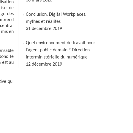
30 mars 2020
sation
rise de
age des
Conclusion: Digital Workplaces,
omprend
mythes et réalités
central
31 décembre 2019
 mis en
Quel environnement de travail pour
l’agent public demain ? Direction
pensable
donc le
interministérielle du numérique
 est au
12 décembre 2019
ive qui