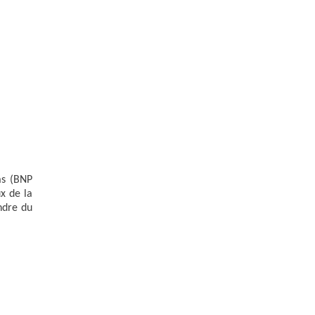
as (BNP
x de la
ndre du