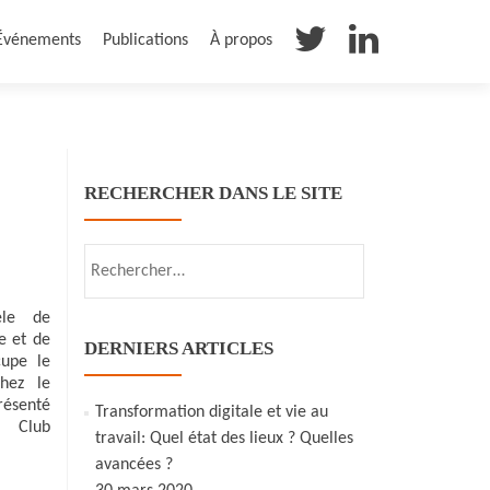
Événements
Publications
À propos
RECHERCHER DANS LE SITE
Rechercher :
èle de
e et de
DERNIERS ARTICLES
cupe le
hez le
résenté
Transformation digitale et vie au
u Club
travail: Quel état des lieux ? Quelles
avancées ?