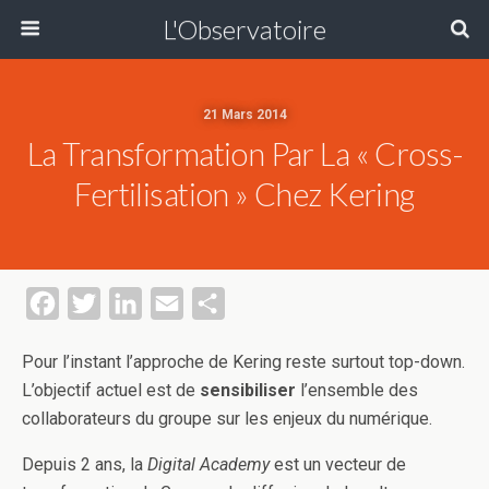
L'Observatoire
21 Mars 2014
La Transformation Par La « Cross-
Fertilisation » Chez Kering
F
T
L
E
P
a
w
i
m
a
Pour l’instant l’approche de Kering reste surtout top-down.
c
i
n
a
r
L’objectif actuel est de
sensibiliser
l’ensemble des
e
t
k
i
t
collaborateurs du groupe sur les enjeux du numérique.
b
t
e
l
a
Depuis 2 ans, la
Digital Academy
est un vecteur de
o
e
d
g