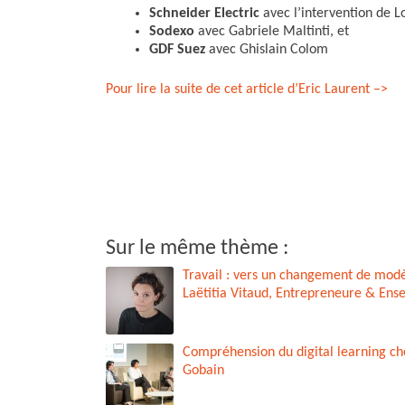
k
n
r
Schneider Electric
avec l’intervention de L
Sodexo
avec Gabriele Maltinti, et
GDF Suez
avec Ghislain Colom
Pour lire la suite de cet article d’Eric Laurent –>
Sur le même thème :
Travail : vers un changement de modè
Laëtitia Vitaud, Entrepreneure & Ens
Compréhension du digital learning che
Gobain