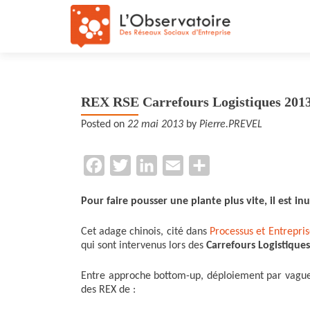
REX RSE Carrefours Logistiques 2013
Posted on
22 mai 2013
by
Pierre.PREVEL
F
T
L
E
P
a
w
i
m
a
Pour faire pousser une plante plus vite, il est inut
c
i
n
a
r
e
t
k
i
t
Cet adage chinois, cité dans
Processus et Entrepris
qui sont intervenus lors des
Carrefours Logistique
b
t
e
l
a
o
e
d
g
Entre approche bottom-up, déploiement par vagues
des REX de :
o
r
I
e